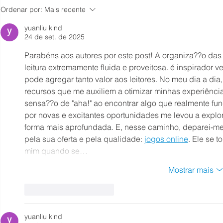
ERBs Fake: o risco invisível
Novidades 
Ordenar por:
Mais recente
no seu sinal
CNSData!
yuanliu kind
24 de set. de 2025
Parabéns aos autores por este post! A organiza??o das 
leitura extremamente fluida e proveitosa. é inspirador
pode agregar tanto valor aos leitores. No meu dia a di
recursos que me auxiliem a otimizar minhas experiênci
sensa??o de "aha!" ao encontrar algo que realmente f
por novas e excitantes oportunidades me levou a explo
forma mais aprofundada. E, nesse caminho, deparei-me
pela sua oferta e pela qualidade: 
jogos online
. Ele se 
mim quando se…
Mostrar mais
Curtir
Responder
yuanliu kind