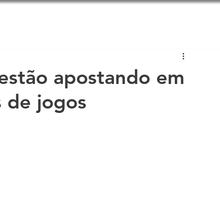
em Somos
Soluções
Blog
 estão apostando em
s de jogos