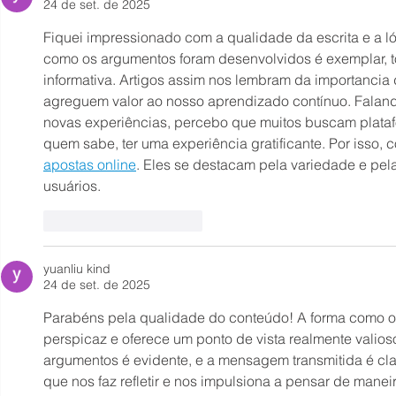
24 de set. de 2025
Fiquei impressionado com a qualidade da escrita e a l
como os argumentos foram desenvolvidos é exemplar, to
informativa. Artigos assim nos lembram da importancia 
agreguem valor ao nosso aprendizado contínuo. Faland
novas experiências, percebo que muitos buscam platafo
quem sabe, ter uma experiência gratificante. Por isso,
apostas online
. Eles se destacam pela variedade e pe
usuários.
Curtir
Responder
yuanliu kind
24 de set. de 2025
Parabéns pela qualidade do conteúdo! A forma como o a
perspicaz e oferece um ponto de vista realmente valioso
argumentos é evidente, e a mensagem transmitida é clara
que nos faz refletir e nos impulsiona a pensar de mane