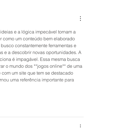
sistema
Mulheres síndicas em alta:
forte presença nos
condomínios de São Paulo
ideias e a lógica impecável tornam a 
 ver como um conteúdo bem elaborado 
a, busco constantemente ferramentas e 
as e a descobrir novas oportunidades. A 
unciona é impagável. Essa mesma busca 
rar o mundo dos **jogos online** de uma 
 com um site que tem se destacado 
tornou uma referência importante para 