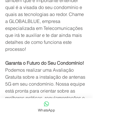
também que é importante entender 
qual é a visada do seu condomínio e 
quais as tecnologias ao redor. Chame 
a GLOBALBLUE, empresa 
especializada em Telecomunicações 
que irá te auxiliar e te dar ainda mais 
detalhes de como funciona este 
processo!
Garanta o Futuro do Seu Condomínio!
Podemos realizar uma Avaliação 
Gratuita sobre a instalação de antenas 
5G em seu condomínio. Nossa equipe 
está pronta para orientar sobre as 
melhores práticas, regulamentações e 
vantagens que essa tecnologia pode 
WhatsApp
trazer. Envie um e-mail para 
comercial@globalblue.com.br
 e 
agende uma visita agora mesmo!