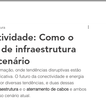
em Somos
Soluções
Blog
tura
tividade: Como o
de infraestrutura
cenário
mação, onde tendências disruptivas estão 
icativa. O futuro da conectividade e energia 
or diversas tendências, e duas dessas 
aestrutura
 e o 
aterramento de cabos
 e ambos 
o cenário atual.