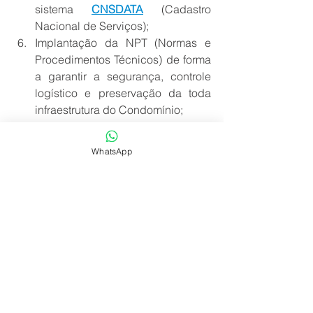
sistema 
CNSDATA
 (Cadastro 
Nacional de Serviços);
Implantação da NPT (Normas e 
Procedimentos Técnicos) de forma 
a garantir a segurança, controle 
logístico e preservação da toda 
infraestrutura do Condomínio;
Notificações extrajudiciais para 
regularização da infraestrutura, 
WhatsApp
documentos e contratos;
Ética, considerando mais de 20 
anos de atuação, desenvolvendo 
experiência necessária para um 
bom relacionamento;
Adequação com a LGPD (Lei 
Geral de Proteção de Dados) 
garantindo segurança e 
disponibilidade nos processos já 
enquadrados na 
Lei 13.709/2018
.