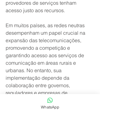
provedores de serviços tenham 
acesso justo aos recursos.
Em muitos países, as redes neutras 
desempenham um papel crucial na 
expansão das telecomunicações, 
promovendo a competição e 
garantindo acesso aos serviços de 
comunicação em áreas rurais e 
urbanas. No entanto, sua 
implementação depende da 
colaboração entre governos, 
reguladores e empresas de 
telecomunicações.
WhatsApp
Quer saber como a neutralidade na 
rede afeta sua conexão?
 Entre em 
contato com a GLOBALBLUE para 
uma consultoria especializada e 